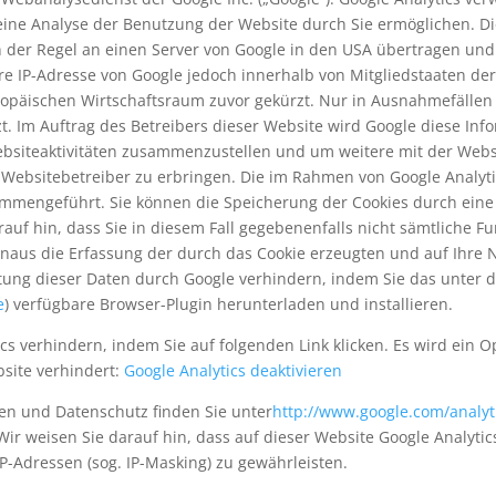
ine Analyse der Benutzung der Website durch Sie ermöglichen. Di
der Regel an einen Server von Google in den USA übertragen und d
hre IP-Adresse von Google jedoch innerhalb von Mitgliedstaaten d
äischen Wirtschaftsraum zuvor gekürzt. Nur in Ausnahmefällen wi
t. Im Auftrag des Betreibers dieser Website wird Google diese In
bsiteaktivitäten zusammenzustellen und um weitere mit der Web
ebsitebetreiber zu erbringen. Die im Rahmen von Google Analytic
mmengeführt. Sie können die Speicherung der Cookies durch eine 
rauf hin, dass Sie in diesem Fall gegebenenfalls nicht sämtliche F
naus die Erfassung der durch das Cookie erzeugten und auf Ihre 
eitung dieser Daten durch Google verhindern, indem Sie das unter 
e
) verfügbare Browser-Plugin herunterladen und installieren.
s verhindern, indem Sie auf folgenden Link klicken. Es wird ein O
site verhindert:
Google Analytics deaktivieren
n und Datenschutz finden Sie unter
http://www.google.com/analyt
 Wir weisen Sie darauf hin, dass auf dieser Website Google Analyt
P-Adressen (sog. IP-Masking) zu gewährleisten.