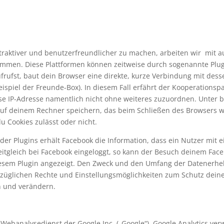
traktiver und benutzerfreundlicher zu machen, arbeiten wir mit a
usammen. Diese Plattformen können zeitweise durch sogenannte Pl
rufst, baut dein Browser eine direkte, kurze Verbindung mit dessen
eispiel der Freunde-Box). In diesem Fall erfährt der Kooperations
diese IP-Adresse namentlich nicht ohne weiteres zuzuordnen. Unte
auf deinem Rechner speichern, das beim Schließen des Browsers wi
u Cookies zulässt oder nicht.
der Plugins erhält Facebook die Information, dass ein Nutzer mit 
zeitgleich bei Facebook eingeloggt, so kann der Besuch deinem Fa
esem Plugin angezeigt. Den Zweck und den Umfang der Datenerhe
züglichen Rechte und Einstellungsmöglichkeiten zum Schutz deine
n und verändern.
Webanalysedienst der Google Inc. („Google“). Google Analytics verw