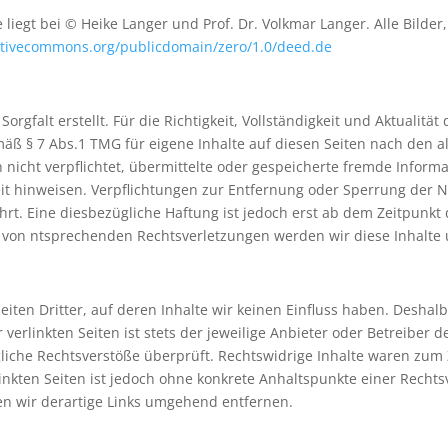
 liegt bei © Heike Langer und Prof. Dr. Volkmar Langer. Alle Bilder
eativecommons.org/publicdomain/zero/1.0/deed.de
orgfalt erstellt. Für die Richtigkeit, Vollständigkeit und Aktualit
äß § 7 Abs.1 TMG für eigene Inhalte auf diesen Seiten nach den a
ch nicht verpflichtet, übermittelte oder gespeicherte fremde Inf
gkeit hinweisen. Verpflichtungen zur Entfernung oder Sperrung der
rt. Eine diesbezügliche Haftung ist jedoch erst ab dem Zeitpunkt 
 von ntsprechenden Rechtsverletzungen werden wir diese Inhalt
iten Dritter, auf deren Inhalte wir keinen Einfluss haben. Deshal
erlinkten Seiten ist stets der jeweilige Anbieter oder Betreiber de
iche Rechtsverstöße überprüft. Rechtswidrige Inhalte waren zum 
linkten Seiten ist jedoch ohne konkrete Anhaltspunkte einer Rechts
n wir derartige Links umgehend entfernen.