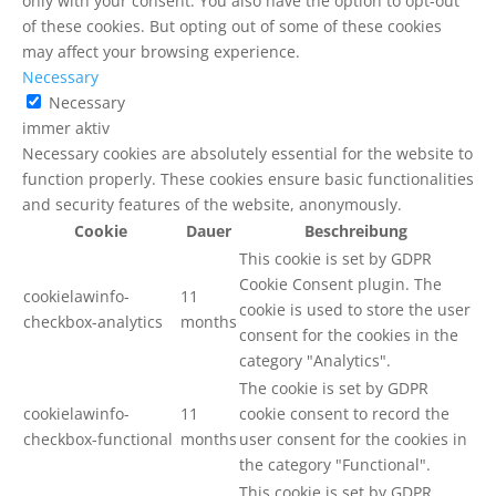
only with your consent. You also have the option to opt-out
of these cookies. But opting out of some of these cookies
may affect your browsing experience.
Necessary
Necessary
immer aktiv
Necessary cookies are absolutely essential for the website to
function properly. These cookies ensure basic functionalities
and security features of the website, anonymously.
Cookie
Dauer
Beschreibung
This cookie is set by GDPR
Cookie Consent plugin. The
cookielawinfo-
11
cookie is used to store the user
checkbox-analytics
months
consent for the cookies in the
category "Analytics".
The cookie is set by GDPR
cookielawinfo-
11
cookie consent to record the
checkbox-functional
months
user consent for the cookies in
the category "Functional".
This cookie is set by GDPR